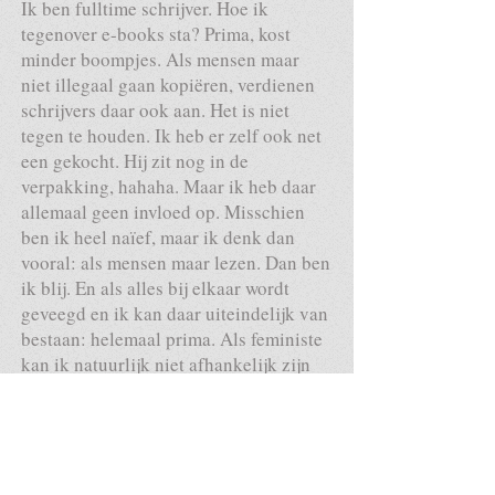
Ik ben fulltime schrijver. Hoe ik
tegenover e-books sta? Prima, kost
minder boompjes. Als mensen maar
niet illegaal gaan kopiëren, verdienen
schrijvers daar ook aan. Het is niet
tegen te houden. Ik heb er zelf ook net
een gekocht. Hij zit nog in de
verpakking, hahaha. Maar ik heb daar
allemaal geen invloed op. Misschien
ben ik heel naïef, maar ik denk dan
vooral: als mensen maar lezen. Dan ben
ik blij. En als alles bij elkaar wordt
geveegd en ik kan daar uiteindelijk van
bestaan: helemaal prima. Als feministe
kan ik natuurlijk niet afhankelijk zijn
van het inkomen van mijn partner. [we
lachen uitgebreid]. Zo’n tien jaar
geleden ben ik via een literair agent bij
Cargo terecht gekomen. Toen der tijd
had je niet al die social media. Ik had