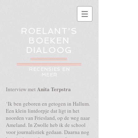
ROELANT'S
BOEKEN
DIALOOG
RECENSIES EN
MEER
Anita Terpstra
Interview met
‘Ik ben geboren en getogen in Hallum.
Een klein lintdorpje dat ligt in het
noorden van Friesland, op de weg naar
Ameland. In Zwolle heb ik de school
voor journalistiek gedaan. Daarna nog