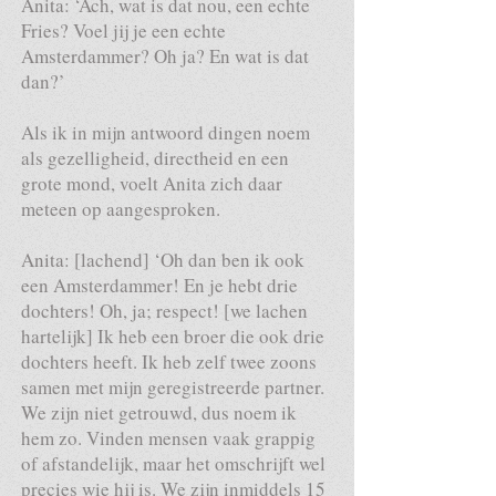
Anita: ‘Ach, wat is dat nou, een echte
Fries? Voel jij je een echte
Amsterdammer? Oh ja? En wat is dat
dan?’
Als ik in mijn antwoord dingen noem
als gezelligheid, directheid en een
grote mond, voelt Anita zich daar
meteen op aangesproken.
Anita: [lachend] ‘Oh dan ben ik ook
een Amsterdammer! En je hebt drie
dochters! Oh, ja; respect! [we lachen
hartelijk] Ik heb een broer die ook drie
dochters heeft. Ik heb zelf twee zoons
samen met mijn geregistreerde partner.
We zijn niet getrouwd, dus noem ik
hem zo. Vinden mensen vaak grappig
of afstandelijk, maar het omschrijft wel
precies wie hij is. We zijn inmiddels 15