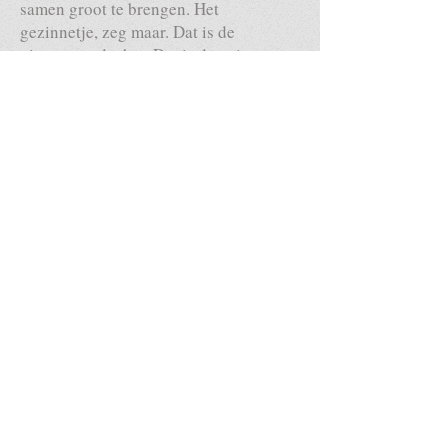
samen groot te brengen. Het
gezinnetje, zeg maar. Dat is de
uitgangsgedachte. Dat is dus niet
gelukt. Dat vond ik ook heftig om te
merken. Je voelt je toch falen. De
kinderen had ik dat anders gegund.
Gelukkig gaat het best goed met ze. Ze
hebben veel geleerd en bepaalde
vaardigheden ontwikkeld die andere
kinderen misschien nog niet hebben.
Maar dat past ook wel in het
levenseinde: niet alles gaat zoals je
wilt; je hebt niet alles onder controle.
Je moet als ouder/opvoeder je kinderen
voorbereiden op tegenslagen. Het is
een harde maatschappij waarin je ze
aflevert. Je krijgt collega’s later die je
niet leuk vindt, je krijgt misschien een
relatie waarin dingen niet altijd goed
lopen en daar moet je toch mee om