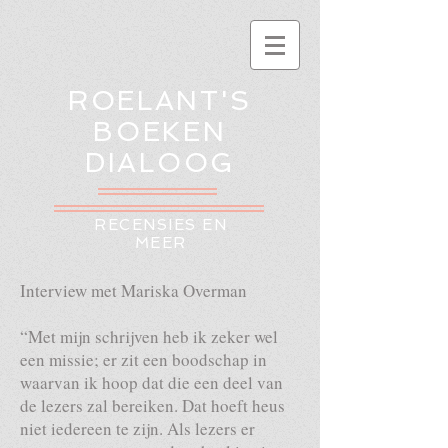
ROELANT'S
BOEKEN
DIALOOG
RECENSIES EN
MEER
Interview met Mariska Overman
“Met mijn schrijven heb ik zeker wel
een missie; er zit een boodschap in
waarvan ik hoop dat die een deel van
de lezers zal bereiken. Dat hoeft heus
niet iedereen te zijn. Als lezers er