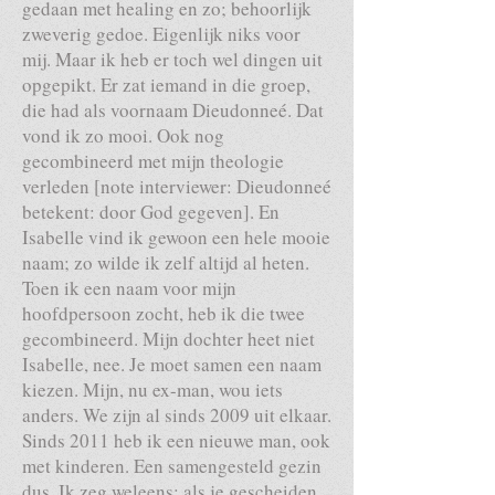
gedaan met healing en zo; behoorlijk
zweverig gedoe. Eigenlijk niks voor
mij. Maar ik heb er toch wel dingen uit
opgepikt. Er zat iemand in die groep,
die had als voornaam Dieudonneé. Dat
vond ik zo mooi. Ook nog
gecombineerd met mijn theologie
verleden [note interviewer: Dieudonneé
betekent: door God gegeven]. En
Isabelle vind ik gewoon een hele mooie
naam; zo wilde ik zelf altijd al heten.
Toen ik een naam voor mijn
hoofdpersoon zocht, heb ik die twee
gecombineerd. Mijn dochter heet niet
Isabelle, nee. Je moet samen een naam
kiezen. Mijn, nu ex-man, wou iets
anders. We zijn al sinds 2009 uit elkaar.
Sinds 2011 heb ik een nieuwe man, ook
met kinderen. Een samengesteld gezin
dus. Ik zeg weleens: als je gescheiden