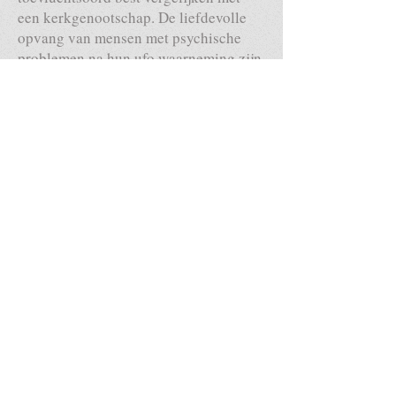
een kerkgenootschap. De liefdevolle
opvang van mensen met psychische
problemen na hun ufo waarneming zijn
hartverwarmend. Zelfs wanneer hun
verhaal totaal niet geloofd wordt,
kunnen ze in de opvang blijven en
geholpen worden. Als Peggy-Sue haar
verhaal vertelt tegen de eerste
lijnsopvang:
“ ‘…Ik ben vooral in shock van wat er
is gebeurd.’
‘Dat snap ik,’ zei het meisje. ‘Hebben
ze je stevig aangepakt of viel het mee?’
Peggy-Sue haalde haar schouders op.
‘Ik weet het niet. Ik vond het stevig
genoeg. Ze bonden me vast op een
soort operatietafel en deden allemaal
experimenten met mijn lichaam…’ Ze