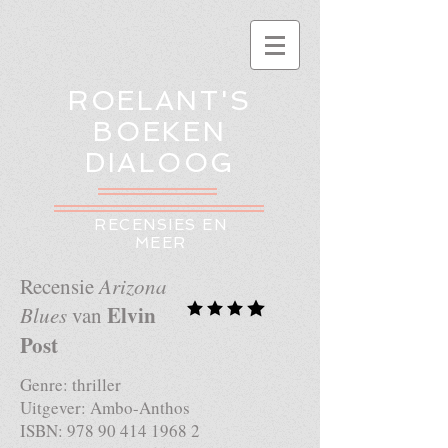
ROELANT'S
BOEKEN
DIALOOG
RECENSIES EN
MEER
Recensie
Arizona
Elvin
Blues
van
Post
Genre: thriller
Uitgever: Ambo-Anthos
ISBN:
978 90 414 1968 2