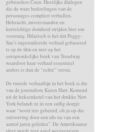
gebroeders Coen. Heerlijke dialogen
die de ware bedoelingen van de
personages compleet verhullen.
Hebzucht, misverstanden en
kortzichtige domheid strijden hier om
voorrang. Hilarisch is het dat Peggy-
Sue’s ingestudeerde verhaal gebaseerd
is op de film en niet op het
oorspronkelijke boek van Treadway
waardoor haar verhaal essentieel
anders is dan de “echte” versie.
De tweede verhaallijn in het boek is die
van de journaliste Karen Hart. Komend
uit de heksenketel van het drukke New
York belandt ze in een suffig dorpje
waar “nooit iets gebeurd, oh ja op die
ontvoering door een ufo na van een
aantal jaren geleden”. De Amerikaanse
sfeer wordt zeer goed weergegeven.