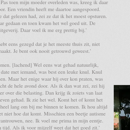
. Pas toen mijn moeder overleden was, kreeg ik daar
oor. Een vriendin heeft me daartoe aangespoord.
e dat gelezen had, zei ze dat ik het moest opsturen.
ar gedaan en toen kwam het wel goed uit. De
geverij. Daar voel ik me erg prettig bij.’
hebt eens gezegd dat je het meeste thuis zit, niet
maakt. Je bent ook nooit getrouwd geweest.’
komen. [lachend] Wel eens wat gehad natuurlijk,
 date met iemand, was best een leuke knul. Knul
eden. Maar het enige waar hij over kon praten, was
cht de hele avond door. Als ik dan wat zei, zei hij
er over die belasting. Dan krijg ik zoiets van laat
even gehad. Ik zie het wel. Komt het of komt het
k heel lang om bij me binnen te komen. Ik hou altijd
et niet hoe dat komt. Misschien een beetje autisme
 wantrouwen, nee. Ik voel me prima in mijn eentje.
tijd. Als ik voor mijzelf weet dat het goed zit.’