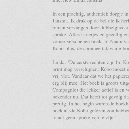
In een prachtig, authentiek dorpje 
Jansma. Ik druk op de bel die ik he
ramen vervangen door dubbelglas ex
sprake. Alles is netjes en gezellig en
zomer verschenen boek, In Naam van 
Kobo-plus, de abonnee tak van e-boek
Linda: ‘De eerste rechten zijn bij K
print mag verschijnen. Kobo moest ee
vrij vlot. Vandaar dat we het papier
erg blij mee. Het boek is groots uit
Compagnie) die lekker actief is en 
bekender nu. Dat heeft tot gevolg d
prettig. In het begin waren de boekh
boek al via Kobo gelezen zou hebben
totaal geen sprake van te zijn.’