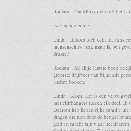
Roelant: ‘Dat klinkt toch wel heel er
[we lachen beide]
Linda: ‘Ik kom toch echt uit Amster
mensenschuw ben, maar ik ben gewoo
drukte.’
Roelant: ‘Als ik je laatste boek bek
grootste drijfveer van bijna alle per
andere boeken.’
Linda: ‘Klopt. Het is een vervolgver
met cliffhangers tussen elk deel. Ik 
Daarom heb ik een rijke familie uit 
dingen die niet door de beugel kunnen
geld en macht zijn waar het daarom 
Collins daar al over. Zij stopt daar 