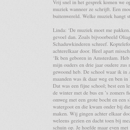
Vrij snel in het gesprek komen we op
muziek wanneer ze schrijft. Een mo
buitenwereld. Welke muziek hangt s
Linda: ‘De muziek moet me pakken. 
gevoel dan. Zoals bijvoorbeeld Olia
Schaduwkinderen schreef. Koptelefo
achterelkaar door. Heel apart misschi
‘Ik ben geboren in Amsterdam. Heb 
mijn ouders en drie jaar oudere zus 
gewoond heb. De school waar ik in 
maanden was ik daar weg en ben in
Dat was een fijne school; best een l
de winter met de bus en ’s zomers f
omweg met een grote bocht en een sl
watergoot en die kwam onder bij die 
maken. Wij gingen achter elkaar door
weleens gezien en dacht toen bij me
schuin op. Je hoefde maar even met j