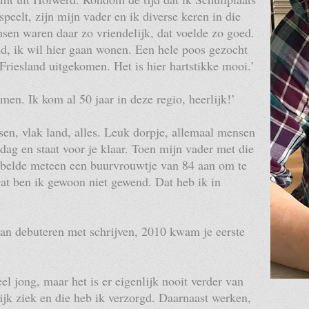
speelt, zijn mijn vader en ik diverse keren in die
sen waren daar zo vriendelijk, dat voelde zo goed.
nd, ik wil hier gaan wonen. Een hele poos gezocht
riesland uitgekomen. Het is hier hartstikke mooi.’
men. Ik kom al 50 jaar in deze regio, heerlijk!’
ssen, vlak land, alles. Leuk dorpje, allemaal mensen
edag en staat voor je klaar. Toen mijn vader met die
 belde meteen een buurvrouwtje van 84 aan om te
Dat ben ik gewoon niet gewend. Dat heb ik in
gaan debuteren met schrijven, 2010 kwam je eerste
eel jong, maar het is er eigenlijk nooit verder van
k ziek en die heb ik verzorgd. Daarnaast werken,