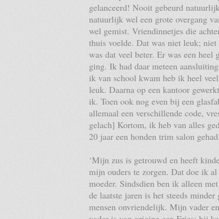
gelanceerd! Nooit gebeurd natuurlij
natuurlijk wel een grote overgang v
wel gemist. Vriendinnetjes die achte
thuis voelde. Dat was niet leuk; nie
was dat veel beter. Er was een heel
ging. Ik had daar meteen aansluitin
ik van school kwam heb ik heel veel
leuk. Daarna op een kantoor gewerkt,
ik. Toen ook nog even bij een glasfa
allemaal een verschillende code, vres
gelach] Kortom, ik heb van alles ged
20 jaar een honden trim salon gehad
‘Mijn zus is getrouwd en heeft kind
mijn ouders te zorgen. Dat doe ik al
moeder. Sindsdien ben ik alleen met
de laatste jaren is het steeds minde
mensen onvriendelijk. Mijn vader en
vader is van origine een Fries; hij 