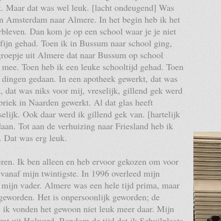
k. Maar dat was wel leuk. [lacht ondeugend] Was
an Amsterdam naar Almere. In het begin heb ik het
rbleven. Dan kom je op een school waar je je niet
t fijn gehad. Toen ik in Bussum naar school ging,
 groepje uit Almere dat naar Bussum op school
g mee. Toen heb ik een leuke schooltijd gehad. Toen
 dingen gedaan. In een apotheek gewerkt, dat was
 dat was niks voor mij, vreselijk, gillend gek werd
briek in Naarden gewerkt. Al dat glas heeft
elijk. Ook daar werd ik gillend gek van. [hartelijk
aan. Tot aan de verhuizing naar Friesland heb ik
. Dat was erg leuk.
eren. Ik ben alleen en heb ervoor gekozen om voor
 vanaf mijn twintigste. In 1996 overleed mijn
 mijn vader. Almere was een hele tijd prima, maar
r geworden. Het is onpersoonlijk geworden; de
 ik vonden het gewoon niet leuk meer daar. Mijn
komt uit Holwerd. Rondom de tijd dat ik Schuilplaats