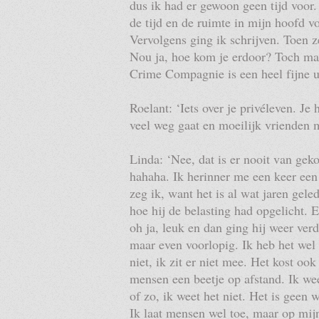
dus ik had er gewoon geen tijd voor
de tijd en de ruimte in mijn hoofd v
Vervolgens ging ik schrijven. Toen z
Nou ja, hoe kom je erdoor? Toch ma
Crime Compagnie is een heel fijne uit
Roelant: ‘Iets over je privéleven. Je 
veel weg gaat en moeilijk vrienden 
Linda: ‘Nee, dat is er nooit van ge
hahaha. Ik herinner me een keer een
zeg ik, want het is al wat jaren gel
hoe hij de belasting had opgelicht. E
oh ja, leuk en dan ging hij weer verd
maar even voorlopig. Ik heb het wel 
niet, ik zit er niet mee. Het kost oo
mensen een beetje op afstand. Ik we
of zo, ik weet het niet. Het is geen
Ik laat mensen wel toe, maar op mijn 