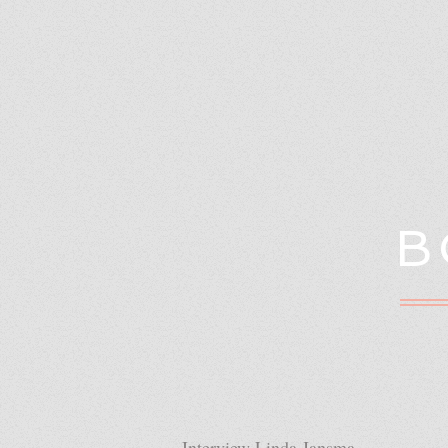
B
Interview Linda Jansma