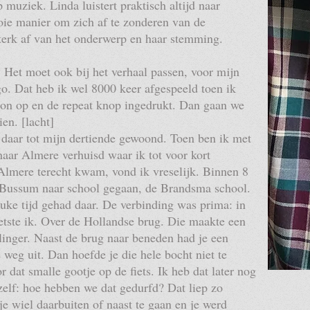
 muziek. Linda luistert praktisch altijd naar
oie manier om zich af te zonderen van de
terk af van het onderwerp en haar stemming.
Het moet ook bij het verhaal passen, voor mijn
go. Dat heb ik wel 8000 keer afgespeeld toen ik
on op en de repeat knop ingedrukt. Dan gaan we
en. [lacht]
daar tot mijn dertiende gewoond. Toen ben ik met
naar Almere verhuisd waar ik tot voor kort
Almere terecht kwam, vond ik vreselijk. Binnen 8
 Bussum naar school gegaan, de Brandsma school.
euke tijd gehad daar. De verbinding was prima: in
ietste ik. Over de Hollandse brug. Die maakte een
inger. Naast de brug naar beneden had je een
weg uit. Dan hoefde je die hele bocht niet te
 dat smalle gootje op de fiets. Ik heb dat later nog
zelf: hoe hebben we dat gedurfd? Dat liep zo
e wiel daarbuiten of naast te gaan en je werd