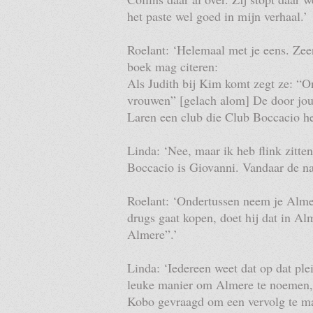
het paste wel goed in mijn verhaal.’
Roelant: ‘Helemaal met je eens. Zeer
boek mag citeren:
Als Judith bij Kim komt zegt ze: “O
vrouwen” [gelach alom] De door jou 
Laren een club die Club Boccacio he
Linda: ‘Nee, maar ik heb flink zitt
Boccacio is Giovanni. Vandaar de na
Roelant: ‘Ondertussen neem je Alme
drugs gaat kopen, doet hij dat in Al
Almere”.’
Linda: ‘Iedereen weet dat op dat ple
leuke manier om Almere te noemen, 
Kobo gevraagd om een vervolg te ma