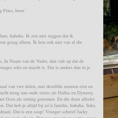
g Fries, hoor.’
dam, hahaha. Ik zou niet zeggen dat ik
n graag alleen. Ik hou ook niet van al die
ijk, In Naam van de Vader, dan valt op dat de
sonages seks en macht is. Dat is anders dan in je
haal van vier delen, met dezelfde mensen erin en
dacht terug aan oude series als Dallas en Dynasty.
het Gooi als setting genomen. En die doen allerlei
. Dat heb je altijd bij zo’n familie, hahaha. Seks,
draait. Dat is een soap! Vroeger schreef Jacky
wel erg veel seks in. Dat was me iets te gortig, maar