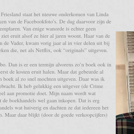
in Friesland staat het nieuwe onderkomen van Linda
rken van de Facebookfoto’s. De dag daarvoor zijn de
emplaren. Van enige wanorde is echter geen
 ziet eruit alsof ze hier al jaren woont. Haar van de
de Vader, kwam vorig jaar al in vier delen uit bij
en die, net als Netflix, ook “originals” uitgeven.
obo. Dan is er een termijn alvorens zo’n boek ook in
rst de kosten eruit halen. Maar dat gebeurde al
en boek al zo snel mochten uitgeven. Daar was ik
gebracht. Ik heb gelukkig een uitgever (de Crime
veel aan promotie doet. Mijn naam wordt wat
at de boekhandels wel gaan inkopen. Dat is erg
andels wat huiverig en dachten ze dat iedereen het
. Maar daar blijkt (door de goede verkoopcijfers)