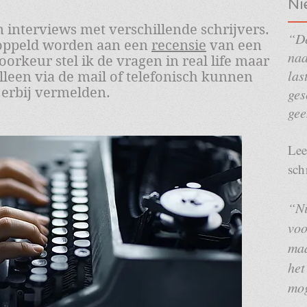
Ni
interviews met verschillende schrijvers.
“De
oppeld worden aan een
recensie
van een
naa
orkeur stel ik de vragen in real life maar
las
lleen via de mail of telefonisch kunnen
t erbij vermelden.
ges
gee
Le
sch
“Ni
voo
maa
het
mog